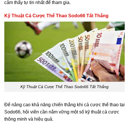
cảm thấy tự tin nhất để tham gia.
Kỹ Thuật Cá Cược Thể Thao Sodo66 Tất Thắng
Kỹ Thuật Cá Cược Thể Thao Sodo66 Tất Thắng
Để nâng cao khả năng chiến thắng khi cá cược thể thao tại
Sodo66, hội viên cần nắm vững một số kỹ thuật cá cược
thông minh và hiệu quả.