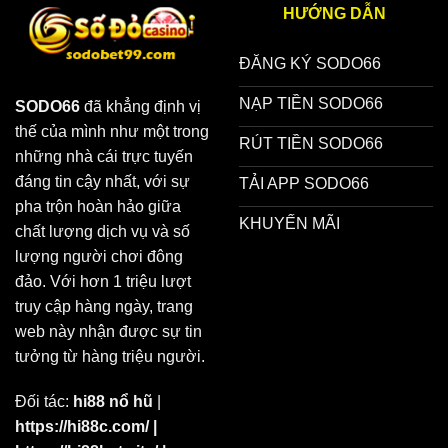
HƯỚNG DẪN
ĐĂNG KÝ SODO66
NẠP TIỀN SODO66
SODO66
đã khẳng định vị
thế của mình như một trong
RÚT TIỀN SODO66
những nhà cái trực tuyến
đáng tin cậy nhất, với sự
TẢI APP SODO66
pha trộn hoàn hảo giữa
KHUYẾN MÃI
chất lượng dịch vụ và số
lượng người chơi đông
đảo. Với hơn 1 triệu lượt
truy cập hàng ngày, trang
web này nhận được sự tin
tưởng từ hàng triệu người.
Đối tác:
hi88 nổ hũ
|
https://hi88c.com/
|