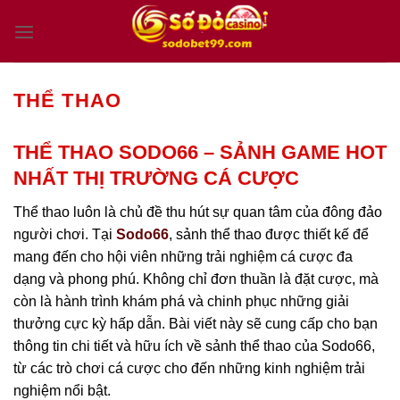
Skip
to
content
THỂ THAO
THỂ THAO SODO66 – SẢNH GAME HOT
NHẤT THỊ TRƯỜNG CÁ CƯỢC
Thể thao luôn là chủ đề thu hút sự quan tâm của đông đảo
người chơi. Tại
Sodo66
, sảnh thể thao được thiết kế để
mang đến cho hội viên những trải nghiệm cá cược đa
dạng và phong phú. Không chỉ đơn thuần là đặt cược, mà
còn là hành trình khám phá và chinh phục những giải
thưởng cực kỳ hấp dẫn. Bài viết này sẽ cung cấp cho bạn
thông tin chi tiết và hữu ích về sảnh thể thao của Sodo66,
từ các trò chơi cá cược cho đến những kinh nghiệm trải
nghiệm nổi bật.