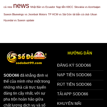
news
cá
new
Nhật Bản vs Ecuador
Nạp tiền K8CC
Slovakia vs Azerbaijan
Suwon Bluewings vs Jeonbuk Motors
TP HCM vs Sài Gòn
tải bắn cá club
Ulsan
Hyundai vs Suwon
update
HƯỚNG DẪN
ĐĂNG KÝ SODO66
NẠP TIỀN SODO66
SODO66
đã khẳng định vị
thế của mình như một trong
RÚT TIỀN SODO66
những nhà cái trực tuyến
đáng tin cậy nhất, với sự
TẢI APP SODO66
pha trộn hoàn hảo giữa
KHUYẾN MÃI
chất lượng dịch vụ và số