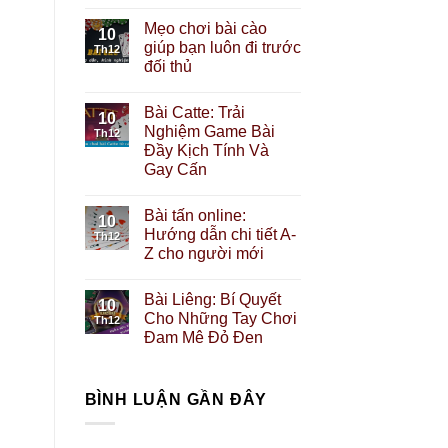
Mẹo chơi bài cào
10
giúp bạn luôn đi trước
Th12
đối thủ
Bài Catte: Trải
10
Nghiệm Game Bài
Th12
Đầy Kịch Tính Và
Gay Cấn
Bài tấn online:
10
Hướng dẫn chi tiết A-
Th12
Z cho người mới
Bài Liêng: Bí Quyết
10
Cho Những Tay Chơi
Th12
Đam Mê Đỏ Đen
BÌNH LUẬN GẦN ĐÂY