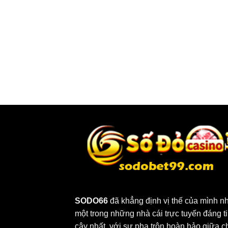
SODO66
đã khẳng định vị thế của mình n
một trong những nhà cái trực tuyến đáng t
cậy nhất, với sự pha trộn hoàn hảo giữa c