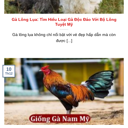
Gà Lông Lụa: Tìm Hiểu Loại Gà Độc Đáo Với Bộ Lông
Tuyệt Mỹ
Gà lông lụa không chỉ nổi bật với vẻ đẹp hấp dẫn mà còn
được [...]
10
Th12