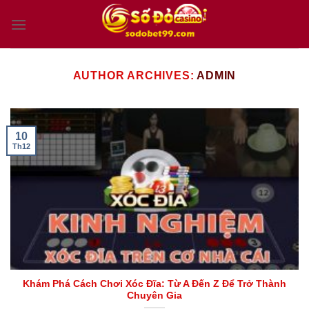
Skip
to
content
AUTHOR ARCHIVES:
ADMIN
10
Th12
Khám Phá Cách Chơi Xóc Đĩa: Từ A Đến Z Để Trở Thành
Chuyên Gia