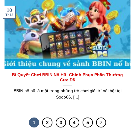
10
Th12
Bí Quyết Chơi BBIN Nổ Hũ: Chinh Phục Phần Thưởng
Cực Đã
BBIN nổ hũ là một trong những trò chơi giải trí nổi bật tại
Sodo66, [...]
1
2
3
4
5