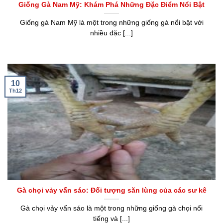
Giống Gà Nam Mỹ: Khám Phá Những Đặc Điểm Nổi Bật
Giống gà Nam Mỹ là một trong những giống gà nổi bật với
nhiều đặc [...]
10
Th12
Gà chọi vảy vấn sáo: Đối tượng săn lùng của các sư kê
Gà chọi vảy vấn sáo là một trong những giống gà chọi nổi
tiếng và [...]