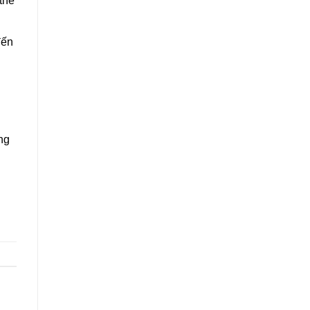
thể
đến
ng