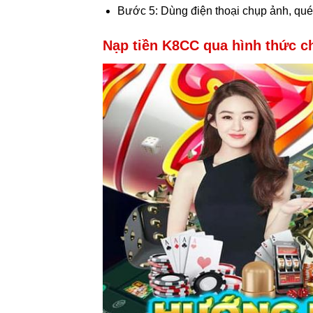
Bước 5: Dùng điện thoại chụp ảnh, qué
Nạp tiền K8CC qua hình thức 