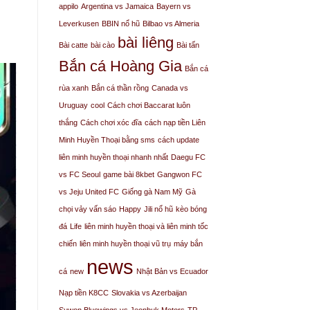
appilo
Argentina vs Jamaica
Bayern vs
Leverkusen
BBIN nổ hũ
Bilbao vs Almeria
bài liêng
Bài catte
bài cào
Bài tấn
Bắn cá Hoàng Gia
Bắn cá
rùa xanh
Bắn cá thần rồng
Canada vs
Uruguay
cool
Cách chơi Baccarat luôn
thắng
Cách chơi xóc đĩa
cách nạp tiền Liên
Minh Huyền Thoại bằng sms
cách update
liên minh huyền thoại nhanh nhất
Daegu FC
vs FC Seoul
game bài 8kbet
Gangwon FC
vs Jeju United FC
Giống gà Nam Mỹ
Gà
chọi vảy vấn sáo
Happy
Jili nổ hũ
kèo bóng
đá
Life
liên minh huyền thoại và liên minh tốc
chiến
liên minh huyền thoại vũ trụ
máy bắn
news
cá
new
Nhật Bản vs Ecuador
Nạp tiền K8CC
Slovakia vs Azerbaijan
Suwon Bluewings vs Jeonbuk Motors
TP