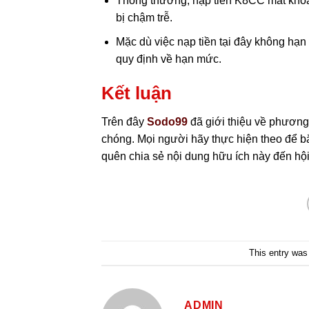
Thông thường, nạp tiền K8CC mất khoảng
bị chậm trễ.
Mặc dù việc nạp tiền tại đây không hạ
quy định về hạn mức.
Kết luận
Trên đây
Sodo99
đã giới thiệu về phươn
chóng. Mọi người hãy thực hiện theo để b
quên chia sẻ nội dung hữu ích này đến hộ
This entry was
ADMIN