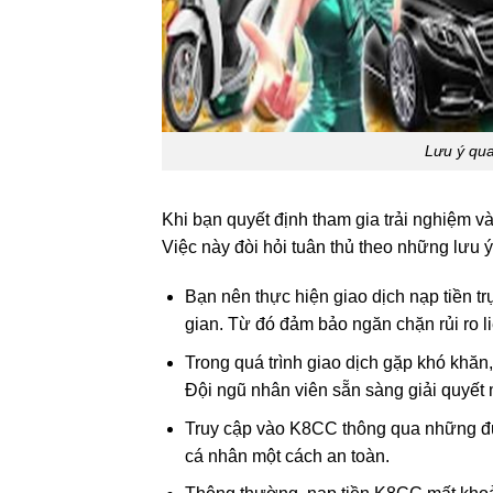
Lưu ý qua
Khi bạn quyết định tham gia trải nghiệm vào
Việc này đòi hỏi tuân thủ theo những lưu ý
Bạn nên thực hiện giao dịch nạp tiền tr
gian. Từ đó đảm bảo ngăn chặn rủi ro li
Trong quá trình giao dịch gặp khó khăn
Đội ngũ nhân viên sẵn sàng giải quyết
Truy cập vào K8CC thông qua những đườ
cá nhân một cách an toàn.