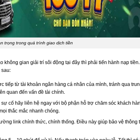
n trọng trong quá trình giao dịch tiền
 không gian giải trí sôi động tại đây thì phải tiến hành nạp tiền.
 sau:
ực tiếp từ tài khoản ngân hàng cá nhân của mình, tránh qua tru
ên quan đến vấn đề tài chính.
, sự cố hãy liên hệ ngay với bộ phận hỗ trợ chăm sóc khách hà
 mọi thắc mắc nhanh chóng.
ng link chính thức, chính thống. Điều này giúp bảo vệ thông t