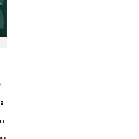
ng
ng.
in