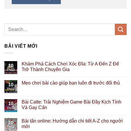
BÀI VIẾT MỚI
Khám Phá Cách Chơi Xóc Đĩa: Từ A Đến Z Để
10
Trở Thành Chuyên Gia
Th12
Mẹo chơi bài cào giúp bạn luôn đi trước đối thủ
10
Th12
Bài Catte: Trải Nghiệm Game Bài Đầy Kịch Tính
10
Và Gay Cấn
Th12
Bài tấn online: Hướng dẫn chi tiết A-Z cho người
10
mới
Th12