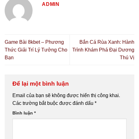
ADMIN
Game Bài 8kbet – Phương
Bắn Cá Rùa Xanh: Hành
Thức Giải Trí Lý Tưởng Cho
Trình Khám Phá Đại Dương
Bạn
Thú Vị
Để lại một bình luận
Email của bạn sẽ không được hiển thị công khai.
Các trường bắt buộc được đánh dấu
*
Bình luận
*